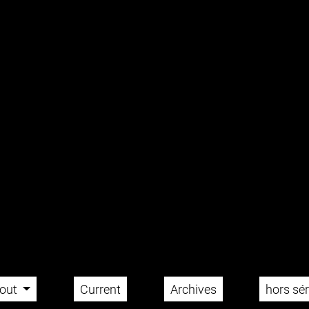
out
Current
Archives
hors sér