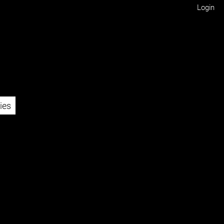
Login
age
ies