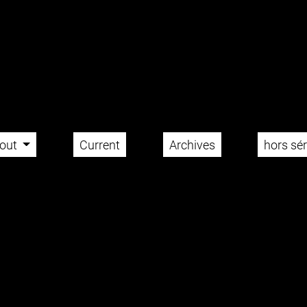
riture et im
out
Current
Archives
hors sér