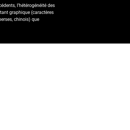
édents, l’hétérogénéité des
tant graphique (caractères
perses, chinois) que