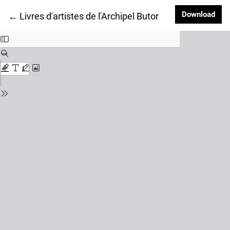
Dow
Download
Return to Article Details
←
Livres d'artistes de l'Archipel Butor